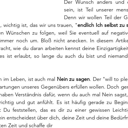
Der Wunsch anders und d
sein, ist Teil unserer mens
Denn wir wollen Teil der Ges
 wichtig ist, das wir uns trauen, "
endlich Ich selbst zu 
n Wünschen zu folgen, weil Sie eventuell auf negati
e immer noch um. Bloß nicht anecken. In diesem Artikel
acht, wie du daran arbeiten kennst deine Einzigartigkeit
lles ist erlaubt, so lange du auch du bist und niemand
n im Leben, ist auch mal 
Nein zu sagen
. Der "will to ple
wartungen unseres Gegenübers erfüllen wollen. Doch ger
aben Verständnis dafür, wenn du auch mal Nein sagst, 
richtig und gut anfühlt. Es ist häufig gerade zu Begin
t Du feststellen, das es dir zu einer gewissen Leichti
lein entscheidest über dich, deine Zeit und deine Bedürfn
n Zeit und schaffe dir 