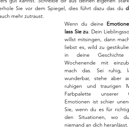
s gut kannst. Schreibe dir aus deinen eigenen Stärk
erhole Sie vor dem Spiegel, dies führt dazu das du 
d
 auch mehr zutraust.
Wenn du deine 
Emotione
lass Sie zu
. Dein Lieblingss
willst mitsingen, dann mac
liebst es, wild zu gestikuli
in deine Geschichte 
Wochenende mit einzube
mach das. Sei ruhig, la
wunderbar, stehe aber a
ruhigen und traurigen M
Farbpalette unserer 
Emotionen ist schier unendl
Sie, wenn du es für richtig 
den Situationen, wo du 
niemand an dich heranlässt.