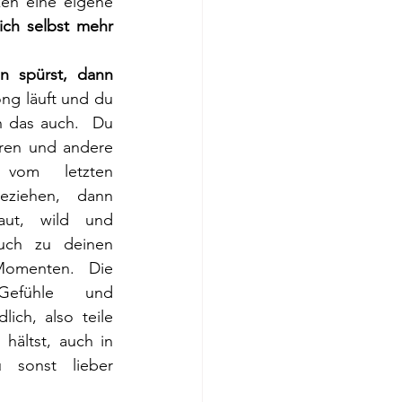
en eine eigene 
ich selbst mehr 
n spürst, dann 
ong läuft und du 
h das auch.  Du 
eren und andere 
vom letzten 
ziehen, dann 
ut, wild und 
uch zu deinen 
omenten. Die 
Gefühle und 
ich, also teile 
hältst, auch in 
sonst lieber 
 