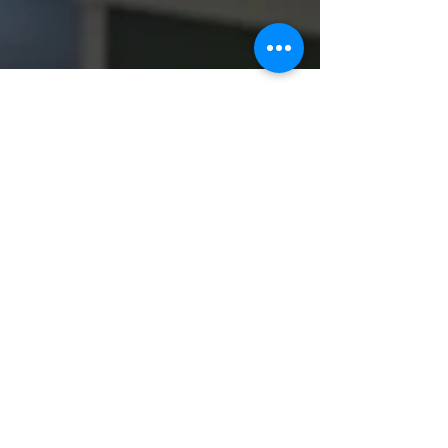
Christian Borschel
28. Mai 2023
2 Min. Lesezeit
NeuroEmo Dynamics - dein Weg
zu innerer Stärke, emotionaler
Balance und persönlichem
Wachstum!
Mit NeuroEmo Dynamics gehen wir davon aus,
dass Emotionen, Glaubenssätze und körperliche
Beschwerden eng miteinander verknüpft sind.