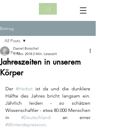
Beitrag
All Posts
Daniel Borschel
All Posts
1. Nov. 2018
2 Min. Lesezeit
Jahreszeiten in unserem
Healthcare
Körper
Der 
#Herbst
 ist da und die dunklere 
Hälfte des Jahres bricht langsam ein. 
Jährlich leiden - so schätzen 
Wissenschaftler - etwa 80.000 Menschen 
in 
#Deutschland
 an einer 
#Winterdepression
. 