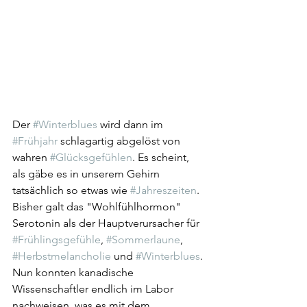
Der 
#Winterblues
 wird dann im 
#Frühjahr
 schlagartig abgelöst von 
wahren 
#Glücksgefühlen
. Es scheint, 
als gäbe es in unserem Gehirn 
tatsächlich so etwas wie 
#Jahreszeiten
. 
Bisher galt das "Wohlfühlhormon" 
Serotonin als der Hauptverursacher für 
#Frühlingsgefühle
, 
#Sommerlaune
, 
#Herbstmelancholie
 und 
#Winterblues
. 
Nun konnten kanadische 
Wissenschaftler endlich im Labor 
nachweisen, was es mit dem 